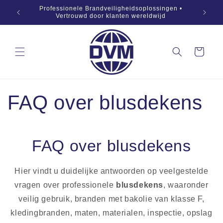
Naar
869:2019
Professionele Brandveiligheidsoplossingen •
inhoud
OEM •
Vertrouwd door klanten wereldwijd
springen
Winkelwagen
FAQ over blusdekens
FAQ over blusdekens
Hier vindt u duidelijke antwoorden op veelgestelde
vragen over professionele
blusdekens
, waaronder
veilig gebruik, branden met bakolie van klasse F,
kledingbranden, maten, materialen, inspectie, opslag