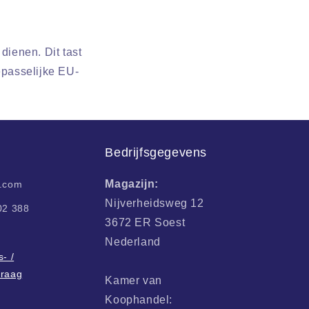
ienen. Dit tast
epasselijke EU-
Bedrijfsgegevens
Magazijn:
i.com
Nijverheidsweg 12
02 388
3672 ER Soest
Nederland
- /
vraag
Kamer van
Koophandel: