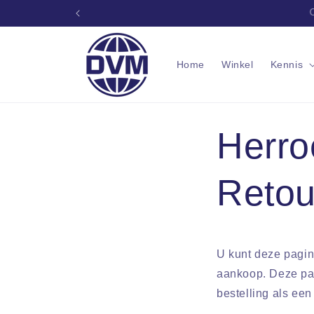
Naar
Profes
inhoud
springen
Home
Winkel
Kennis
Herro
Retou
U kunt deze pagin
aankoop. Deze pag
bestelling als een