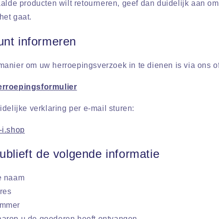
aalde producten wilt retourneren, geef dan duidelijk aan o
et gaat.
unt informeren
anier om uw herroepingsverzoek in te dienen is via ons off
erroepingsformulier
delijke verklaring per e-mail sturen:
i.shop
ublieft de volgende informatie
e naam
res
ummer
arop u de goederen heeft ontvangen