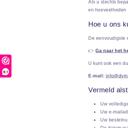
Als u slechts bep
en hoeveelheden h
Hoe u ons k
De eenvoudigste m
👉
Ga naar het h
U kunt ook een dui
9,1
E-mail:
info@dvm-
Vermeld alst
Uw volledig
Uw e-mailad
Uw besteln
De datum wa