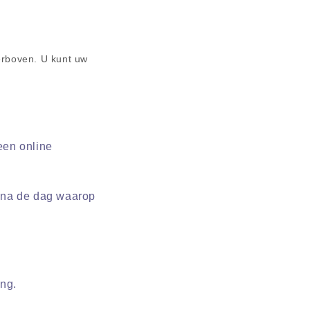
erboven. U kunt uw
een online
n na de dag waarop
ing.