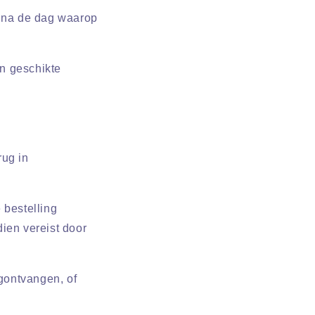
n na de dag waarop
n geschikte
rug in
 bestelling
ien vereist door
gontvangen, of