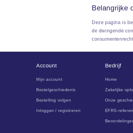
Belangrijke
Deze pagina is be
de dwingende cons
consumentenrecht 
Account
Bedrijf
Mijn account
Home
Bestelgeschiedenis
Zakelijke opl
Bestelling volgen
Onze geschie
Inloggen / registreren
EFRS-referen
Beoordelinge