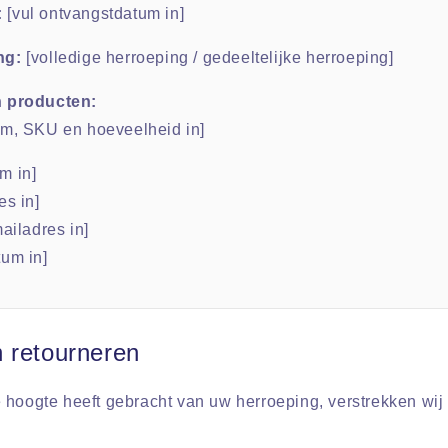
:
[vul ontvangstdatum in]
ng:
[volledige herroeping / gedeeltelijke herroeping]
n producten:
am, SKU en hoeveelheid in]
m in]
es in]
ailadres in]
tum in]
 retourneren
 hoogte heeft gebracht van uw herroeping, verstrekken wij