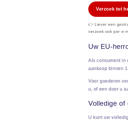
Verzoek tot h
👉 Liever een gestr
verzoek ook per e-ma
Uw EU-herro
Als consument in 
aankoop binnen 1
Voor goederen ver
u, of een door u 
Volledige of
U kunt uw volledig