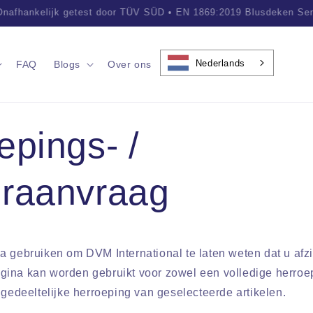
sionele Brandveiligheidsoplossingen • Vertrouwd door klanten were
Nederlands
FAQ
Blogs
Over ons
epings- /
raanvraag
a gebruiken om DVM International te laten weten dat u afz
ina kan worden gebruikt voor zowel een volledige herroe
 gedeeltelijke herroeping van geselecteerde artikelen.