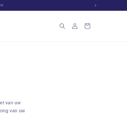
ldwijd
Inloggen
Winkelwagen
iet van uw
ping van uw