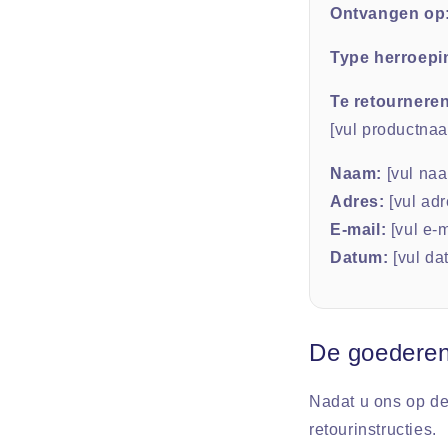
Ontvangen op
Type herroepi
Te retournere
[vul productna
Naam:
[vul naa
Adres:
[vul adr
E-mail:
[vul e-m
Datum:
[vul da
De goederen
Nadat u ons op de
retourinstructies.