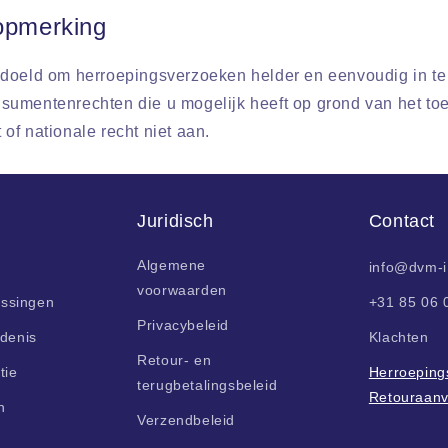
 opmerking
doeld om herroepingsverzoeken helder en eenvoudig in te d
umentenrechten die u mogelijk heeft op grond van het to
of nationale recht niet aan.
Juridisch
Contact
Algemene
info@dvm-
voorwaarden
ossingen
+31 85 06 
Privacybeleid
denis
Klachten
Retour- en
tie
Herroepings
terugbetalingsbeleid
Retouraan
n
Verzendbeleid