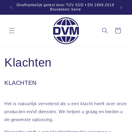
Naar
Onafhankelijk getest door TÜV SÜD • EN 1869:2019
inhoud
Blusdeken Serie
springen
Winkelwagen
Klachten
KLACHTEN
Het is natuurlijk vervelend als u een klacht heeft over onze
producten en/of diensten. We helpen u graag en bieden u
de gewenste oplossing.
Hieronder vindt u een klachtenformulier waarmee u