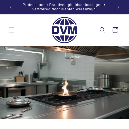
Naar
869:2019
Professionele Brandveiligheidsoplossingen •
inhoud
OEM •
Vertrouwd door klanten wereldwijd
springen
Winkelwagen