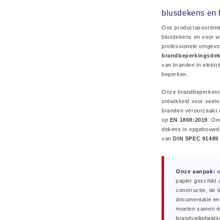
blusdekens en
Ons productassortim
blusdekens en voor w
professionele omgevi
brandbeperkingsde
van branden in elektr
beperken.
Onze brandbeperkende
ontwikkeld voor veele
branden veroorzaakt d
op
EN 1869:2019
. On
dekens is opgebouwd 
van
DIN SPEC 91489
Onze aanpak:
e
papier geschikt 
constructie, de
documentatie en
moeten samen 
brandveiligheid