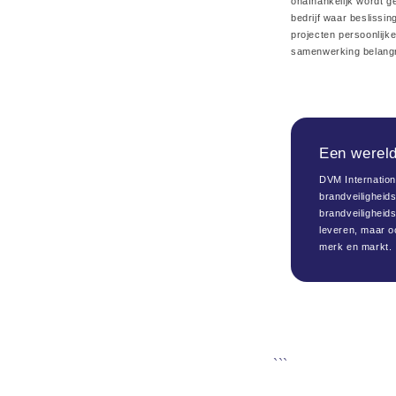
onafhankelijk wordt g
bedrijf waar beslissi
projecten persoonlijk
samenwerking belangri
Een wereld
DVM Internation
brandveiligheid
brandveiligheid
leveren, maar oo
merk en markt.
```