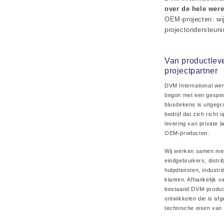
over de hele were
OEM-projecten: wij
projectondersteuni
Van productleve
projectpartner
DVM International wer
begon met een gespec
blusdekens is uitgegro
bedrijf dat zich richt
levering van private 
OEM-producten.
Wij werken samen met
eindgebruikers, distri
hulpdiensten, industri
klanten. Afhankelijk v
bestaand DVM-product
ontwikkelen die is af
technische eisen van 