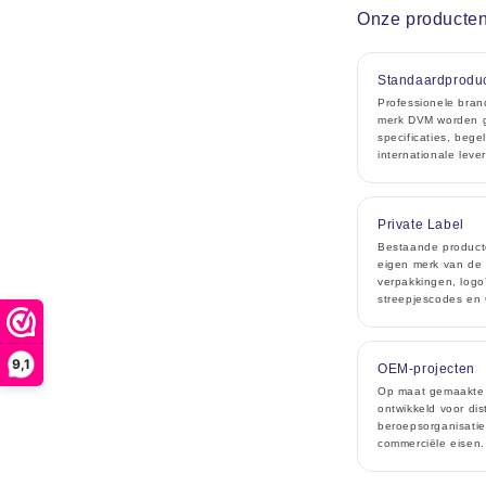
Onze producten
Standaardproduc
Professionele bran
merk DVM worden ge
specificaties, beg
internationale leve
Private Label
Bestaande product
eigen merk van de 
verpakkingen, logo’
streepjescodes en
9,1
OEM-projecten
Op maat gemaakte 
ontwikkeld voor dis
beroepsorganisatie
commerciële eisen.