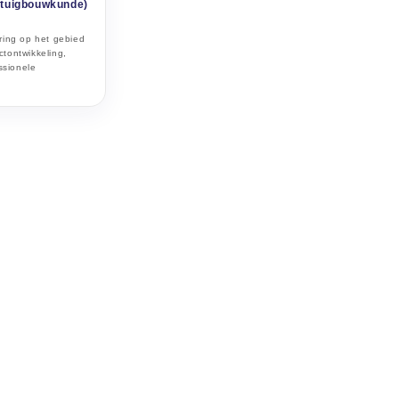
rktuigbouwkunde)
ring op het gebied
tontwikkeling,
ssionele