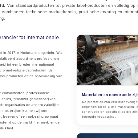
ld.
Van standaardproducten tot private label-producten en volledig o
 combineren technische productkennis, praktische ervaring en internat
ng.
rancier tot internationale
d in 2017 in Nederland opgericht. Wat
ialiseerd assortiment professionele
eid tot een breder internationaal
 op brandveiligheidsproducten, de
label-producten en de ontwikkeling van
 consumenten, professionele
Materialen en constructie zij
buteurs, brandveiligheidsbedrijven,
De prestaties van een brandveilig
ële organisaties en andere zakelijke
beginnen bij de juiste materialen,
an het project kunnen wij een
constructie en specificaties die zi
 leveren of een oplossing op maat
beoogde toepassing.
gestemd op de markt, het merk en de
de klant.