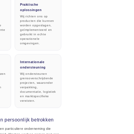
Praktische
oplossingen
Wij richten ons op
producten die kunnen
e
worden opgeslagen,
ante
geïmplementeerd en
gebruikt in echte
operationele
omgevingen.
Internationale
ondersteuning
ezen
Wij ondersteunen
grensoverschrijdende
projecten, waaronder
n
verpakking,
documentatie, logistiek
en marktspecifieke
vereisten.
n persoonlijk betrokken
een particuliere onderneming die