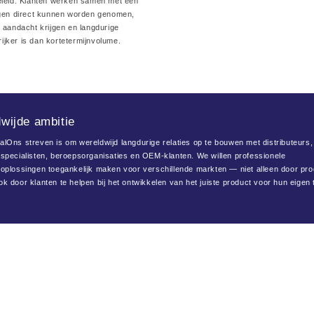
eleid. Klanten werken samen met een
ngen direct kunnen worden genomen,
e aandacht krijgen en langdurige
jker is dan kortetermijnvolume.
wijde ambitie
alOns streven is om wereldwijd langdurige relaties op te bouwen met distributeurs,
sspecialisten, beroepsorganisaties en OEM-klanten. We willen professionele
soplossingen toegankelijk maken voor verschillende markten — niet alleen door pro
k door klanten te helpen bij het ontwikkelen van het juiste product voor hun eigen