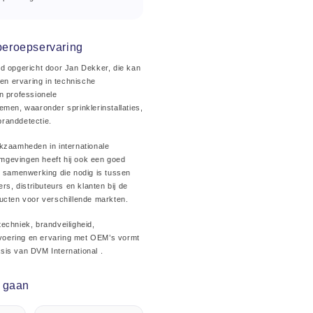
eroepservaring
d opgericht door Jan Dekker, die kan
ren ervaring in technische
n professionele
emen, waaronder sprinklerinstallaties,
randdetectie.
kzaamheden in internationale
gevingen heeft hij ook een goed
e samenwerking die nodig is tussen
ers, distributeurs en klanten bij de
ucten voor verschillende markten.
echniek, brandveiligheid,
fsvoering en ervaring met OEM’s vormt
is van DVM International .
k gaan