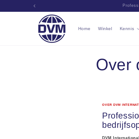
Naar
Profes
inhoud
springen
Home
Winkel
Kennis
Over 
OVER DVM INTERNAT
Professio
bedrijfso
DVM International