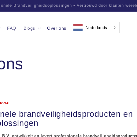
sionele Brandveiligheidsoplossingen • Vertrouwd door klanten were
Nederlands
FAQ
Blogs
Over ons
ons
IONAL
nele brandveiligheidsproducten en
plossingen
 B.V. ontwikkelt en levert professionele brandveiligheidsproducte