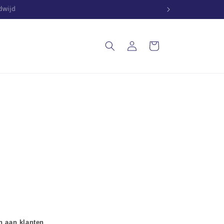
ldwijd
Inloggen
Winkelwagen
n aan klanten