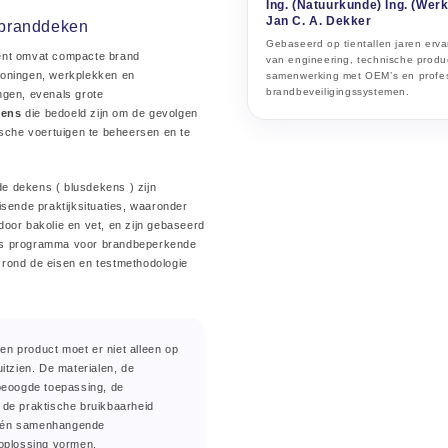
Ing. (Natuurkunde) Ing. (We
Jan C. A. Dekker
 branddeken
Gebaseerd op tientallen jaren erva
ent omvat compacte brand
van engineering, technische produc
oningen, werkplekken en
samenwerking met OEM’s en profe
brandbeveiligingssystemen.
ngen, evenals grote
kens
die bedoeld zijn om de gevolgen
ische voertuigen te beheersen en te
 dekens ( blusdekens ) zijn
isende praktijksituaties, waaronder
oor bakolie en vet, en zijn gebaseerd
s programma voor brandbeperkende
rond de eisen en testmethodologie
.
en product moet er niet alleen op
uitzien. De materialen, de
 beoogde toepassing, de
 de praktische bruikbaarheid
één samenhangende
soplossing vormen.