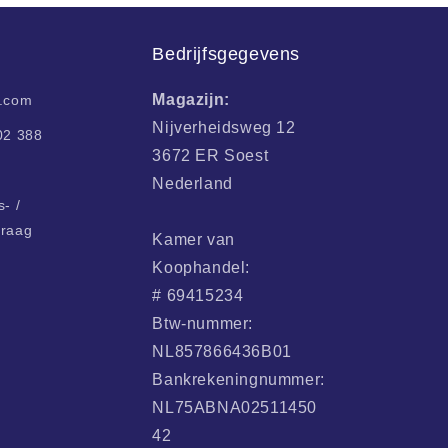
Bedrijfsgegevens
Magazijn:
i.com
Nijverheidsweg 12
02 388
3672 ER Soest
Nederland
- /
vraag
Kamer van
Koophandel:
# 69415234
Btw-nummer:
NL857866436B01
Bankrekeningnummer:
NL75ABNA02511450
42