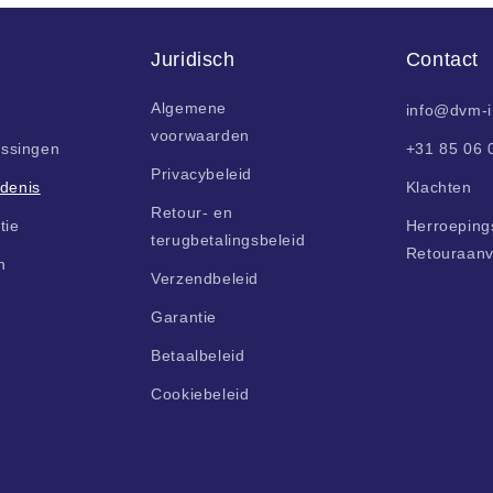
Juridisch
Contact
Algemene
info@dvm-
voorwaarden
ossingen
+31 85 06 
Privacybeleid
denis
Klachten
Retour- en
tie
Herroepings
terugbetalingsbeleid
Retouraan
n
Verzendbeleid
Garantie
Betaalbeleid
Cookiebeleid