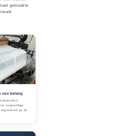
p maat gemaakte
ionale
n van belang
heidsproduct
 een zorgvuldige
jn afgestemd op de