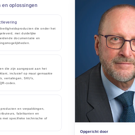
 en oplossingen
tlevering
dveiligheidsproducten die onder het
leverd, met duidelijke
eleidende documentatie en
ringsmogelijkheden.
en die zijn aangepast aan het
klant, inclusief op maat gemaakte
s, vertalingen, SKU’s,
 QR-codes.
producten en verpakkingen,
tributeurs, fabrikanten en
s met specifieke technische of
Opgericht door