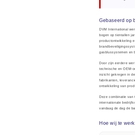
Gebaseerd op b
DVM International wer
bogen op tientallen ja
productontwikkeling e
brandbeveiligingssyst
gasblussystemen en b
Door zijn eerdere wer
technische en OEM-om
inzicht gekregen in d
fabrikanten, leveranci
ontwikkeling van prod
Deze combinatie van t
internationale bedrij
vandaag de dag de bas
Hoe wij te wer