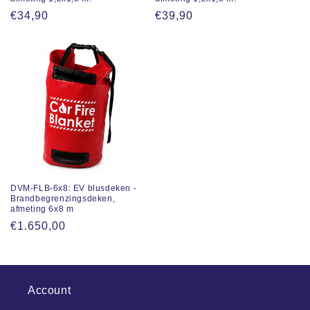
Reguliere
€34,90
Normale
€39,90
prijs
prijs
DVM-FLB-6x8: EV blusdeken -
Brandbegrenzingsdeken,
afmeting 6x8 m
Normale
€1.650,00
prijs
Account