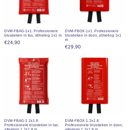
i
e
:
DVM-FBAG-1x1: Professionele
DVM-FBOX-1x1: Professionele
blusdeken in tas, afmeting 1x1 m.
blusdeken in doos, afmeting 1x1
B
m.
Normale
€24,90
Reguliere
€29,90
prijs
e
prijs
k
i
j
k
DVM-FBAG-1.2x1.8:
DVM-FBOX-1.2x1.8:
Professionele blusdeken in tas,
Professionele blusdeken in doos,
afmeting 1,2x1,8 m.
afmeting 1,2x1,8 m.