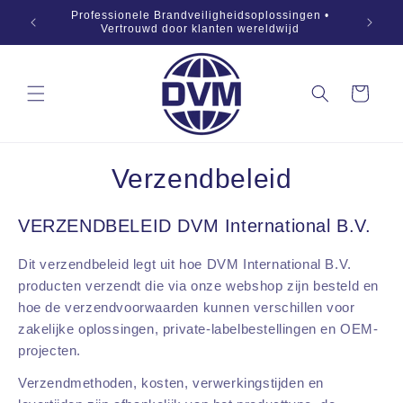
Naar
869:2019
Professionele Brandveiligheidsoplossingen •
inhoud
OEM •
Vertrouwd door klanten wereldwijd
springen
Winkelwagen
Verzendbeleid
VERZENDBELEID DVM International B.V.
Dit verzendbeleid legt uit hoe DVM International B.V.
producten verzendt die via onze webshop zijn besteld en
hoe de verzendvoorwaarden kunnen verschillen voor
zakelijke oplossingen, private-labelbestellingen en OEM-
projecten.
Verzendmethoden, kosten, verwerkingstijden en