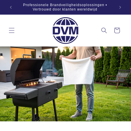
Naar
869:2019
Professionele Brandveiligheidsoplossingen •
inhoud
OEM •
Vertrouwd door klanten wereldwijd
springen
Winkelwagen