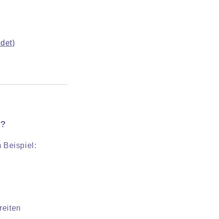
det)
n?
 Beispiel:
reiten