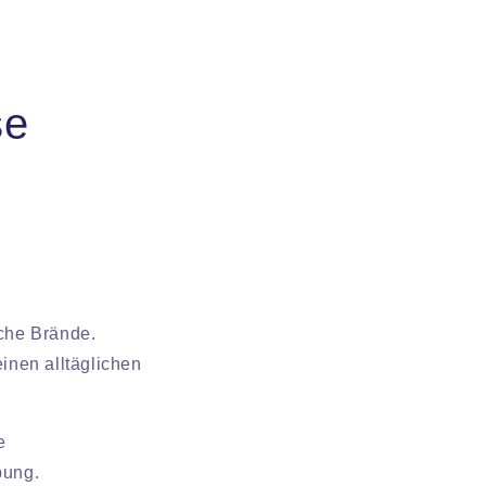
:
se
iche Brände.
inen alltäglichen
e
bung.