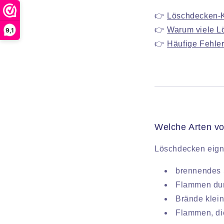
👉
Löschdecken-K
👉
Warum viele L
9,1
👉
Häufige Fehler
Welche Arten v
Löschdecken eign
brennendes S
Flammen dur
Brände klein
Flammen, die