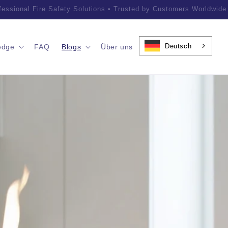
ofessional Fire Safety Solutions • Trusted by Customers Worldwid
Deutsch
edge
FAQ
Blogs
Über uns