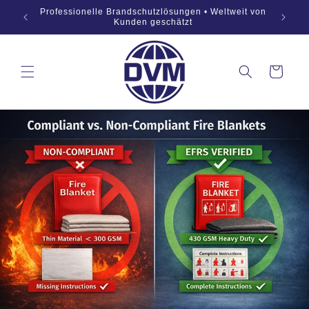
Zum
869:2019
Professionelle Brandschutzlösungen • Weltweit von
Inhalt
OEM
Kunden geschätzt
springen
Warenkorb