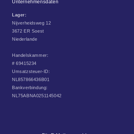
Unternehmensdaten
Lager:
Nijverheidsweg 12
3672 ER Soest
Niederlande
Handelskammer:
# 69415234
Umsatzsteuer-ID:
NL857866436B01
Bankverbindung:
NL75ABNA0251145042