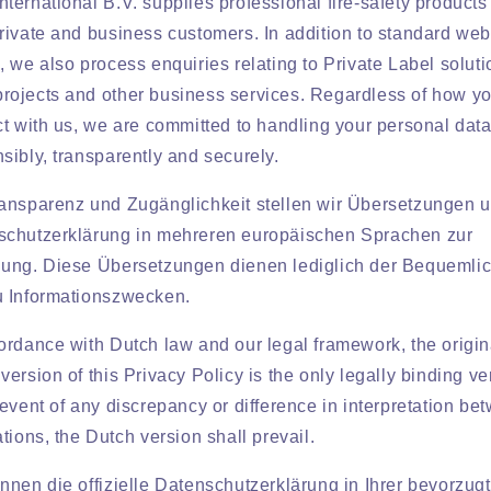
ternational B.V. supplies professional fire-safety products
rivate and business customers. In addition to standard we
, we also process enquiries relating to Private Label soluti
ojects and other business services. Regardless of how y
ct with us, we are committed to handling your personal dat
sibly, transparently and securely.
ansparenz und Zugänglichkeit stellen wir Übersetzungen 
schutzerklärung in mehreren europäischen Sprachen zur
gung. Diese Übersetzungen dienen lediglich der Bequemlic
u Informationszwecken.
ordance with Dutch law and our legal framework, the origin
version of this Privacy Policy is the only legally binding ve
 event of any discrepancy or difference in interpretation be
ations, the Dutch version shall prevail.
nnen die offizielle Datenschutzerklärung in Ihrer bevorzug