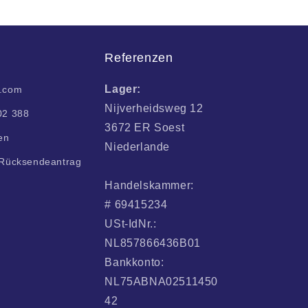
Referenzen
Lager:
i.com
Nijverheidsweg 12
02 388
3672 ER Soest
en
Niederlande
/Rücksendeantrag
Handelskammer:
# 69415234
USt-IdNr.:
NL857866436B01
Bankkonto:
NL75ABNA02511450
42