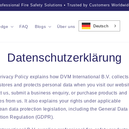
ofessional Fire Safety Solutions • Trusted by Customers Worldwid
Deutsch
edge
FAQ
Blogs
Über uns
Datenschutzerklärung
rivacy Policy explains how DVM International B.V. collects
stores and protects personal data when you visit our websi
t us, submit a business enquiry, or purchase products and
es from us. It also explains your rights under applicable
an data protection legislation, including the General Data
ction Regulation (GDPR).