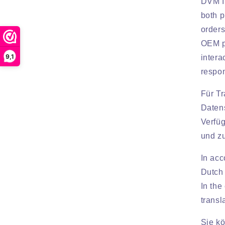
DVM In
both p
orders
OEM pr
9,1
intera
respon
Für Tr
Daten
Verfü
und z
In acc
Dutch 
In the
transl
Sie kö