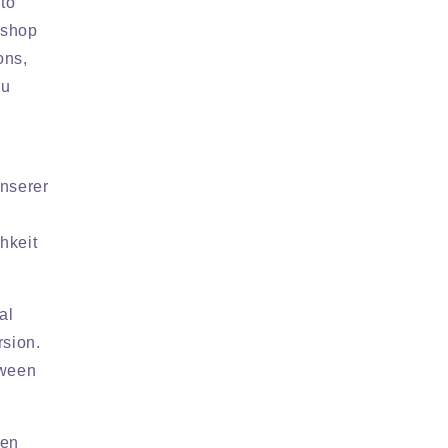
 to
bshop
ons,
ou
a
unserer
hkeit
al
rsion.
tween
ten