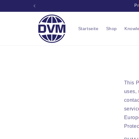
Zum
Pr
Inhalt
springen
Startseite
Shop
Knowl
This P
uses, 
contac
servic
Europe
Prote