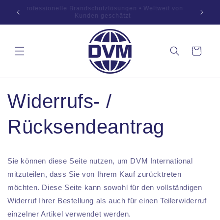
Zum
869:2019
Professionelle Brandschutzlösungen • Weltweit von
Inhalt
OEM
Kunden geschätzt
springen
Warenkorb
Widerrufs- /
Rücksendeantrag
Sie können diese Seite nutzen, um DVM International
mitzuteilen, dass Sie von Ihrem Kauf zurücktreten
möchten. Diese Seite kann sowohl für den vollständigen
Widerruf Ihrer Bestellung als auch für einen Teilerwiderruf
einzelner Artikel verwendet werden.