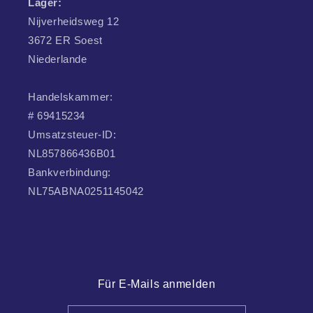
Lager:
Nijverheidsweg 12
3672 ER Soest
Niederlande
Handelskammer:
# 69415234
Umsatzsteuer-ID:
NL857866436B01
Bankverbindung:
NL75ABNA0251145042
Für E-Mails anmelden