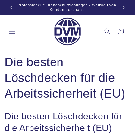
Zum
869:2019
Professionelle Brandschutzlösungen • Weltweit von
Inhalt
OEM
Kunden geschätzt
springen
Warenkorb
Die besten
Löschdecken für die
Arbeitssicherheit (EU)
Die besten Löschdecken für
die Arbeitssicherheit (EU)