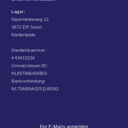
Lager:
Nijverheidsweg 12
3672 ER Soest
Niederlande
Handelskammer:
# 69415234
Umsatzsteuer-ID:
NL857866436B01
Bankverbindung:
NL75ABNA0251145042
Für E-Mails anmelden