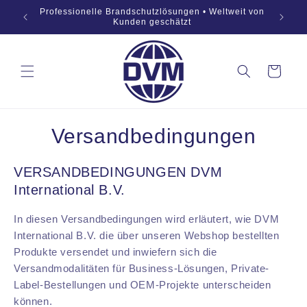
Zum
869:2019
Professionelle Brandschutzlösungen • Weltweit von
Inhalt
OEM
Kunden geschätzt
springen
Warenkorb
Versandbedingungen
VERSANDBEDINGUNGEN DVM
International B.V.
In diesen Versandbedingungen wird erläutert, wie DVM
International B.V. die über unseren Webshop bestellten
Produkte versendet und inwiefern sich die
Versandmodalitäten für Business-Lösungen, Private-
Label-Bestellungen und OEM-Projekte unterscheiden
können.