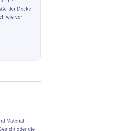
ür die
aße der Decke,
ch wie vor
nd Material
esicht oder die