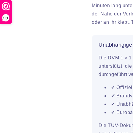
Minuten lang unte
der Nähe der Verle
9,1
oder an ihr klebt.
Unabhängige
Die DVM 1 × 1
unterstützt, d
durchgeführt w
✔ Offizie
✔ Brandve
✔ Unabhä
✔ Europä
Die TÜV-Dokume