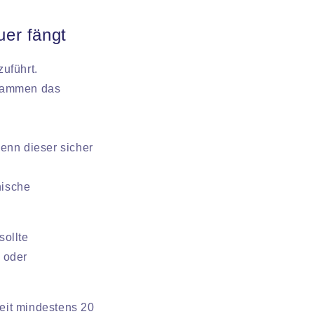
uer fängt
uführt.
Flammen das
enn dieser sicher
nische
sollte
 oder
eit mindestens 20