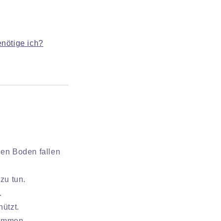
nötige ich?
den Boden fallen
zu tun.
.
ützt.
lammen.