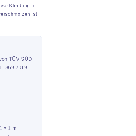
ose Kleidung in
verschmolzen ist
n von TÜV SÜD
EN 1869:2019
1 × 1 m