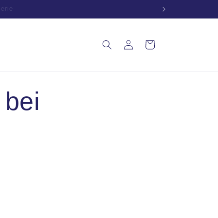
zt
Anmelden
Warenkorb
 bei