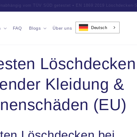
ofessionelle Brandschutzlösungen • Weltweit von Kunden geschät
Deutsch
n
FAQ
Blogs
Über uns
esten Löschdecken
ender Kleidung &
nenschäden (EU)
ten Löschdecken bei