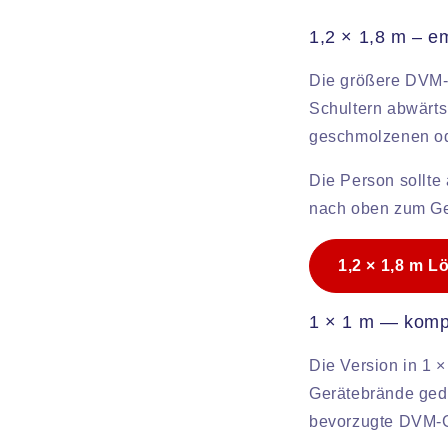
1,2 × 1,8 m – e
Die größere DVM-D
Schultern abwärts
geschmolzenen ode
Die Person sollte
nach oben zum Ge
1,2 × 1,8 m 
1 × 1 m — komp
Die Version in 1 ×
Gerätebrände geda
bevorzugte DVM-G