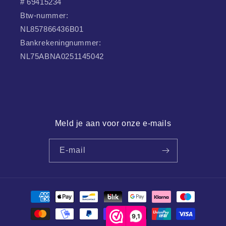
# 69415234
Btw-nummer:
NL857866436B01
Bankrekeningnummer:
NL75ABNA0251145042
Meld je aan voor onze e-mails
E-mail
Betaalmethoden
9,1