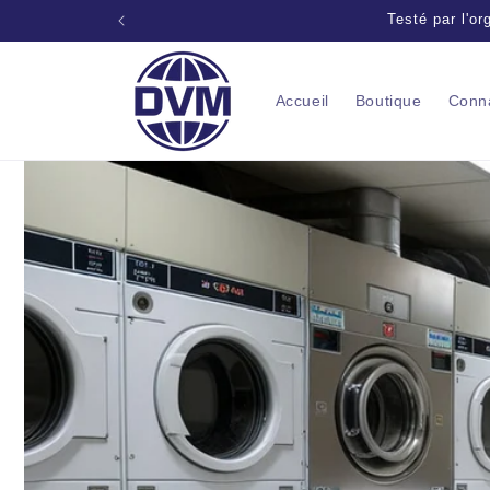
Passer
Solutions profes
au
contenu
Accueil
Boutique
Conn