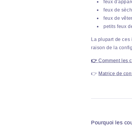
feux d'appar
feux de sèch
feux de vête
petits feux 
La plupart de ce
raison de la confi
👉
Comment les cou
👉
Matrice de con
Pourquoi les cou