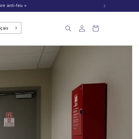
le monde entier
Se
nçais
Panier
connecter