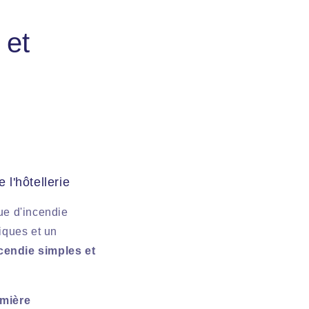
 et
 l'hôtellerie
que d'incendie
iques et un
ncendie simples et
emière