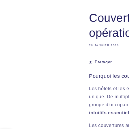
Couvert
opérati
26 JANVIER 2026
Partager
Pourquoi les cou
Les hôtels et les 
unique. De multip
groupe d'occupant
intuitifs essentie
Les couvertures an