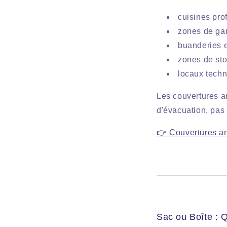
cuisines pro
zones de ga
buanderies e
zones de sto
locaux tech
Les couvertures an
d'évacuation, pas
👉 Couvertures ant
Sac ou Boîte : 