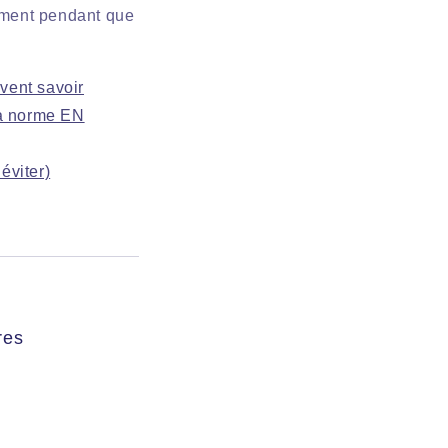
dement pendant que
vent savoir
la norme EN
éviter)
res