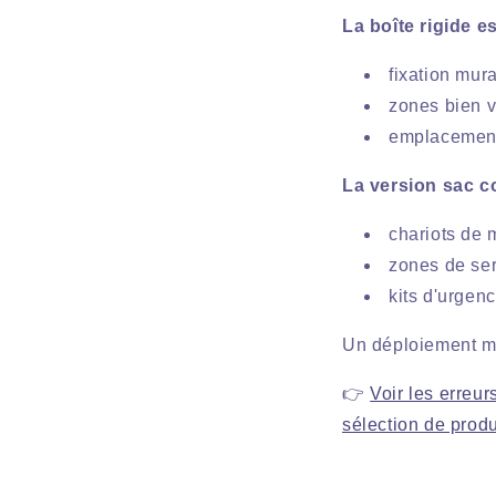
La boîte rigide 
fixation mur
zones bien v
emplacement
La version sac c
chariots de
zones de se
kits d'urgenc
Un déploiement mix
👉
Voir les erreur
sélection de produ