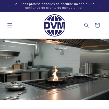
Aller au
 SÜD •
Solutions professionnelles de sécurité incendie • La
OEM 
contenu
:2019
confiance de clients du monde entier
Panier