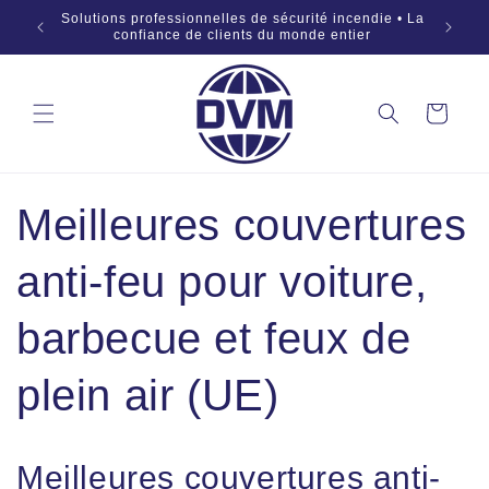
Aller au
 SÜD •
Solutions professionnelles de sécurité incendie • La
OEM 
contenu
:2019
confiance de clients du monde entier
Panier
Meilleures couvertures
anti-feu pour voiture,
barbecue et feux de
plein air (UE)
Meilleures couvertures anti-