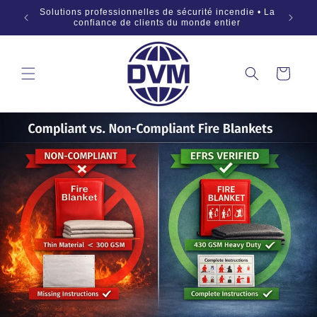
Aller au
 SÜD •
Solutions professionnelles de sécurité incendie • La
OEM 
contenu
:2019
confiance de clients du monde entier
Panier