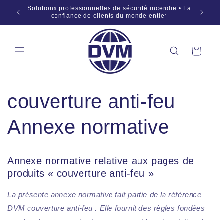
Aller au
 SÜD •
Solutions professionnelles de sécurité incendie • La
OEM 
contenu
:2019
confiance de clients du monde entier
Panier
couverture anti-feu
Annexe normative
Annexe normative relative aux pages de
produits « couverture anti-feu »
La présente annexe normative fait partie de la référence
DVM couverture anti-feu . Elle fournit des règles fondées