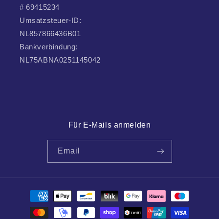
# 69415234
Umsatzsteuer-ID:
NL857866436B01
Bankverbindung:
NL75ABNA0251145042
Für E-Mails anmelden
Email
Zahlungsmethoden