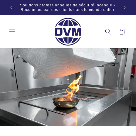
Passer
SÜD » •
Solutions professionnelles de sécurité incendie •
Fabricat
au
eu »
Reconnues par nos clients dans le monde entier
dis
contenu
Panier