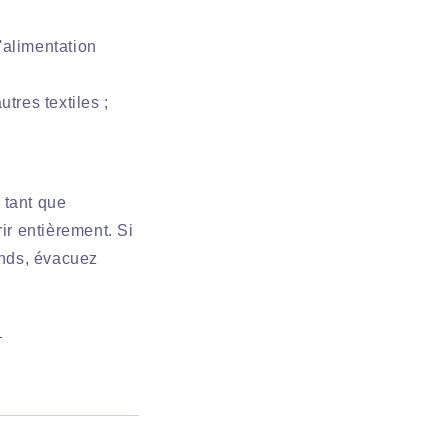
'alimentation
tres textiles ;
e tant que
ir entièrement. Si
onds, évacuez
→