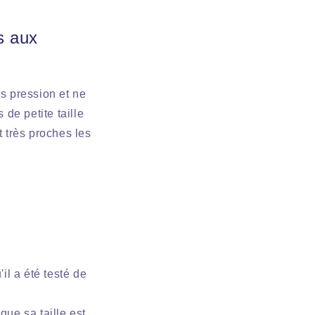
s aux
us pression et ne
 de petite taille
t très proches les
il a été testé de
que sa taille est