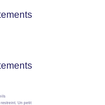
rtements
rtements
eils
estreint. Un petit