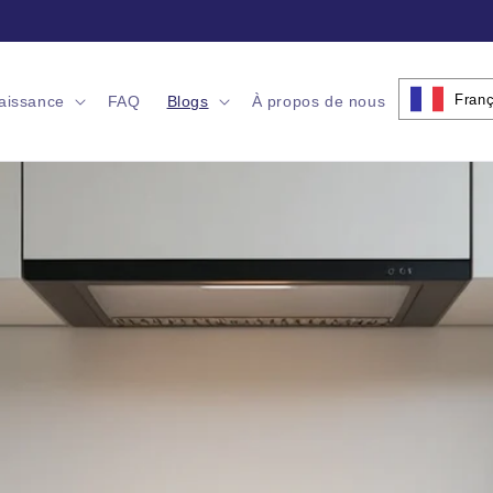
ofessionnelles de sécurité incendie • La confiance de clients du m
Franç
aissance
FAQ
Blogs
À propos de nous