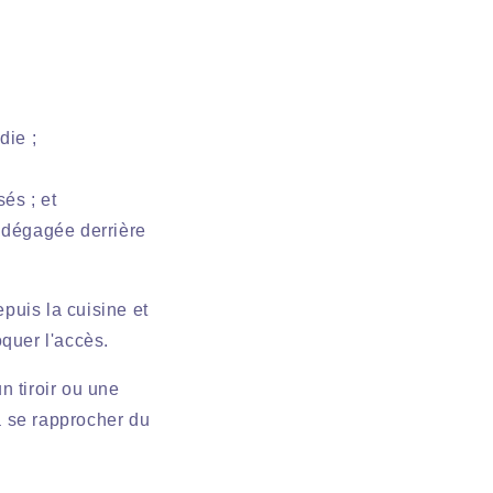
die ;
és ; et
n dégagée derrière
epuis la cuisine et
quer l'accès.
n tiroir ou une
 à se rapprocher du