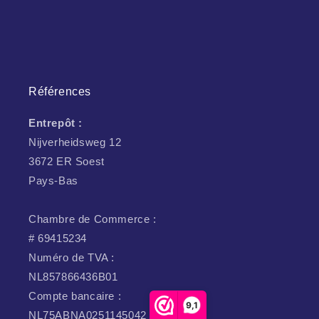
Références
Entrepôt :
Nijverheidsweg 12
3672 ER Soest
Pays-Bas
Chambre de Commerce :
# 69415234
Numéro de TVA :
NL857866436B01
Compte bancaire :
9,1
NL75ABNA0251145042