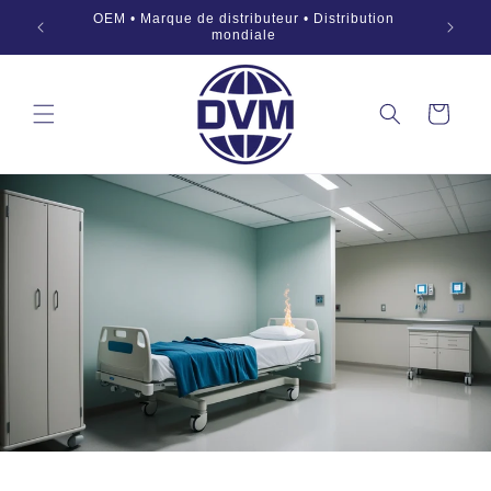
Aller au
ndie • La
OEM • Marque de distributeur • Distribution
contenu
r
mondiale
Panier