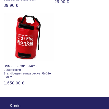
Regulärer
29,90 €
Regulärer
39,90 €
Preis
Preis
DVM-FLB-6x8: E-Auto-
Löschdecke –
Brandbegrenzungsdecke, Größe
6x8 m
Regulärer
1.650,00 €
Preis
Konto