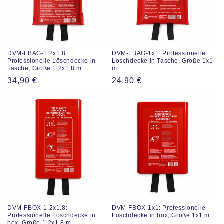
i
o
n
DVM-FBAG-1.2x1.8:
DVM-FBAG-1x1: Professionelle
Professionelle Löschdecke in
Löschdecke in Tasche, Größe 1x1
:
Tasche, Größe 1,2x1,8 m.
m.
Regulärer
34,90 €
Regulärer
24,90 €
Preis
Preis
DVM-FBOX-1.2x1.8:
DVM-FBOX-1x1: Professionelle
Professionelle Löschdecke in
Löschdecke in box, Größe 1x1 m.
box, Größe 1,2x1,8 m.