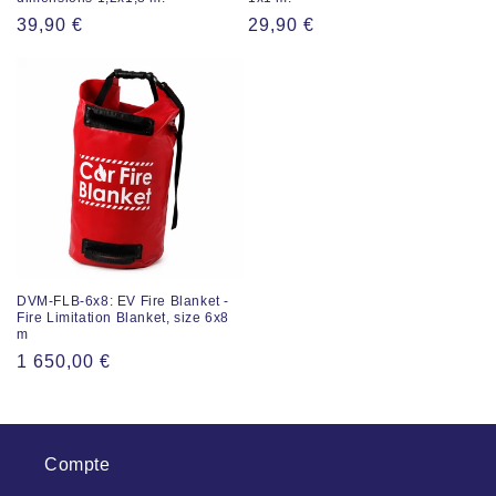
Prix
39,90 €
Prix
29,90 €
normal
normal
DVM-FLB-6x8: EV Fire Blanket -
Fire Limitation Blanket, size 6x8
m
Prix
1 650,00 €
normal
Compte