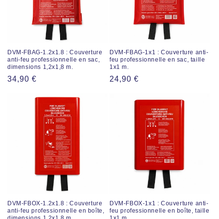
i
o
n
DVM-FBAG-1.2x1.8 : Couverture
DVM-FBAG-1x1 : Couverture anti-
anti-feu professionnelle en sac,
feu professionnelle en sac, taille
:
dimensions 1,2x1,8 m.
1x1 m.
Prix
34,90 €
Prix
24,90 €
normal
normal
DVM-FBOX-1.2x1.8 : Couverture
DVM-FBOX-1x1 : Couverture anti-
anti-feu professionnelle en boîte,
feu professionnelle en boîte, taille
dimensions 1,2x1,8 m.
1x1 m.