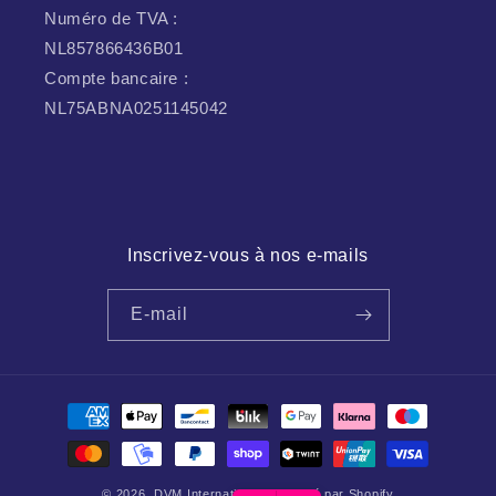
Numéro de TVA :
NL857866436B01
Compte bancaire :
NL75ABNA0251145042
Inscrivez-vous à nos e-mails
E-mail
Modes
de
paiement
© 2026,
DVM International
Propulsé par Shopify