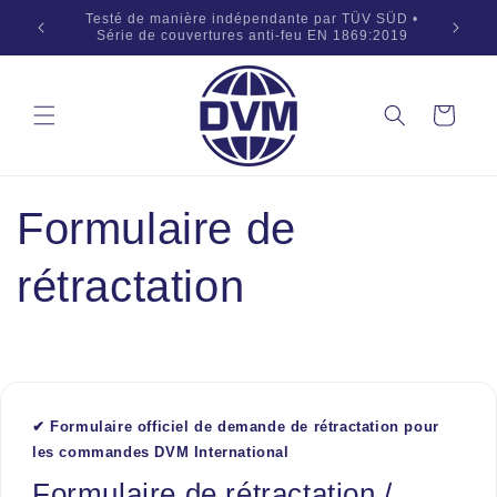
Aller au
Solutions professionnelles de sécurité incendie • La
OEM 
contenu
confiance de clients du monde entier
Panier
Formulaire de
rétractation
✔ Formulaire officiel de demande de rétractation pour
les commandes DVM International
Formulaire de rétractation /